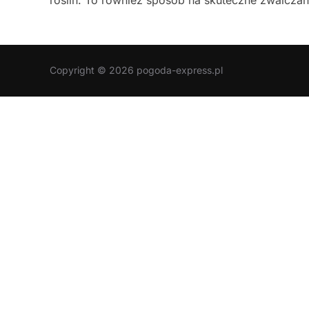
roślin. To również sposób na skuteczne zwalcza
Copyright © 2026 pogoda-express.pl