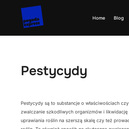
Skip
to
Home
Blog
content
Pestycydy
Pestycydy są to substancje o właściwościach czys
zwalczanie szkodliwych organizmów i likwidację
uprawiania roślin na szerszą skalę czy też prow